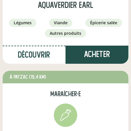
AQUAVERDIER EARL
légumes
viande
épicerie salée
autres produits
Acheter
Découvrir
à Payzac
(19,4 km)
maraîcher·e