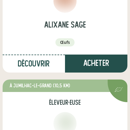
alixane sage
œufs
Acheter
Découvrir
à Jumilhac-le-Grand
(10,5 km)
éleveur·euse