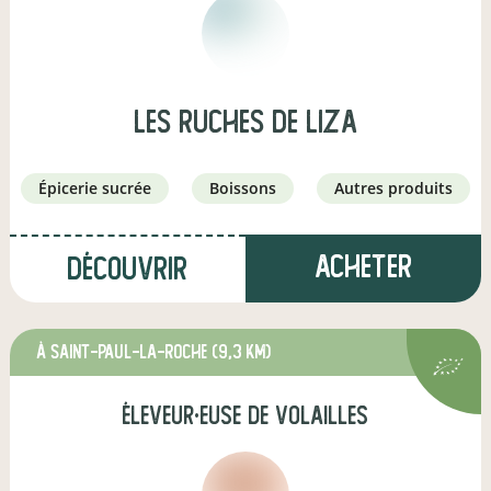
Les ruches de Liza
épicerie sucrée
boissons
autres produits
Acheter
Découvrir
à Saint-Paul-la-Roche
(9,3 km)
éleveur·euse de volailles