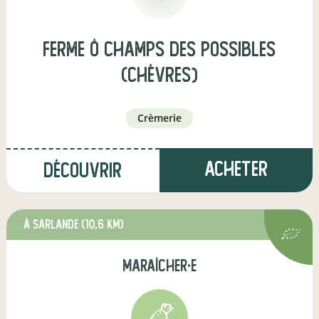
Ferme Ô champs des possibles
(chèvres)
crèmerie
Acheter
Découvrir
à Sarlande
(10,6 km)
maraîcher·e