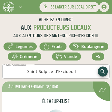
se lancer sur local.direct
Achetez en direct
aux
producteurs locaux
aux alentours de
Saint-Sulpice-d'Excideuil
légumes
fruits
boulangerie
crèmerie
viande
+5
Ma commune
à Jumilhac-le-Grand
(8,1 km)
éleveur·euse