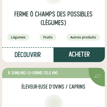
Ferme Ô Champs Des Possibles
(légumes)
légumes
fruits
autres produits
Acheter
Découvrir
à Jumilhac-le-Grand
(10,5 km)
éleveur·euse d'ovins / caprins