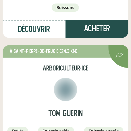
boissons
Acheter
Découvrir
à Saint-Pierre-de-Frugie
(24,3 km)
arboriculteur·ice
TOM GUERIN
fruits
épicerie salée
épicerie sucrée