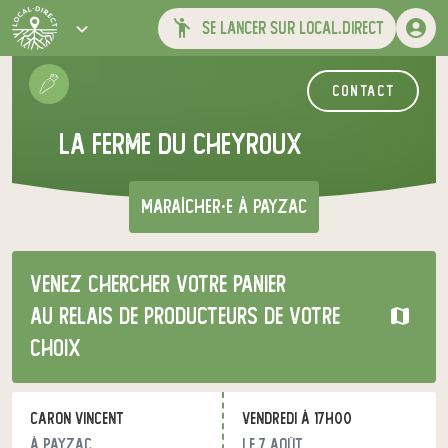
se lancer sur local.direct
contact
La ferme du Cheyroux
maraîcher·e
à Payzac
Venez chercher votre panier
au relais de producteurs de votre
choix
Caron Vincent
vendredi à 17h00
à Payzac
le 7 août