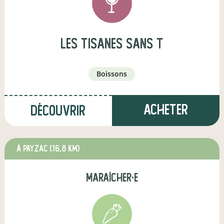
Les tisanes sans T
boissons
Acheter
Découvrir
à Payzac
(16,8 km)
maraîcher·e