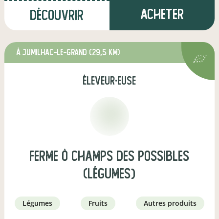
Acheter
Découvrir
à Jumilhac-le-Grand
(29,5 km)
éleveur·euse
Ferme Ô Champs Des Possibles
(légumes)
légumes
fruits
autres produits