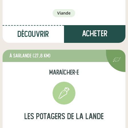
viande
Acheter
Découvrir
à Sarlande
(27,8 km)
maraîcher·e
Les Potagers de la Lande