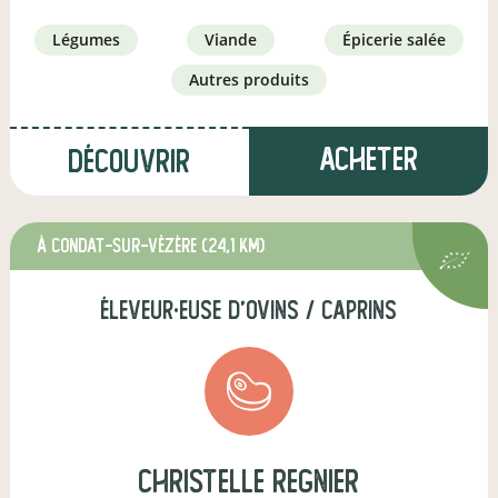
légumes
viande
épicerie salée
autres produits
Acheter
Découvrir
à Condat-sur-Vézère
(24,1 km)
éleveur·euse d'ovins / caprins
christelle regnier