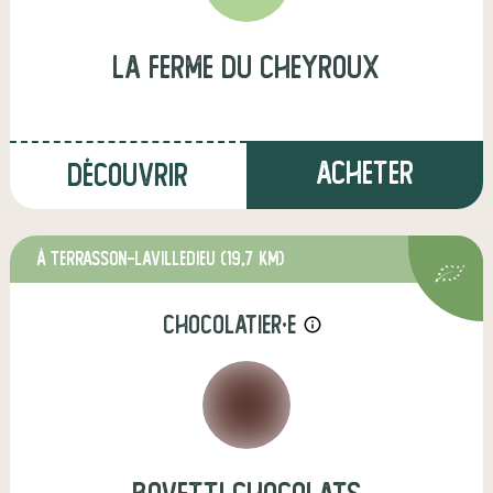
La ferme du Cheyroux
Acheter
Découvrir
à Terrasson-Lavilledieu
(19,7 km)
chocolatier·e
info_outline