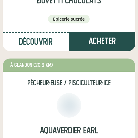
bovetti chocolats
épicerie sucrée
Acheter
Découvrir
à Glandon
(20,9 km)
pêcheur·euse / pisciculteur·ice
AQUAVERDIER EARL