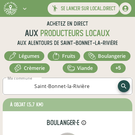
se lancer sur local.direct
Achetez en direct
aux
producteurs locaux
aux alentours de
Saint-Bonnet-la-Rivière
légumes
fruits
boulangerie
crèmerie
viande
+5
Ma commune
à Objat
(5,7 km)
boulanger·e
info_outline