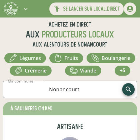
se lancer sur local.direct
Achetez en direct
aux
producteurs locaux
aux alentours de
Nonancourt
légumes
fruits
boulangerie
crèmerie
viande
+5
Ma commune
à SAULNIERES
(14 km)
artisan·e