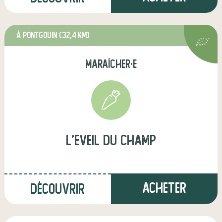
à Pontgouin
(32,4 km)
maraîcher·e
l'Eveil du champ
Acheter
Découvrir