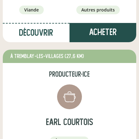
viande
autres produits
Acheter
Découvrir
à Tremblay-les-Villages
(27,6 km)
producteur·ice
earl courtois