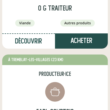
O g traiteur
viande
autres produits
Acheter
Découvrir
à Tremblay-les-Villages
(23 km)
producteur·ice