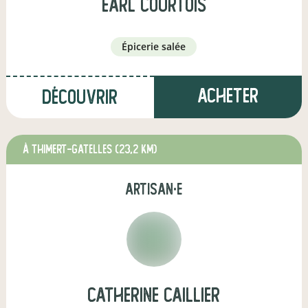
earl courtois
épicerie salée
Acheter
Découvrir
à THIMERT-GATELLES
(23,2 km)
artisan·e
catherine caillier