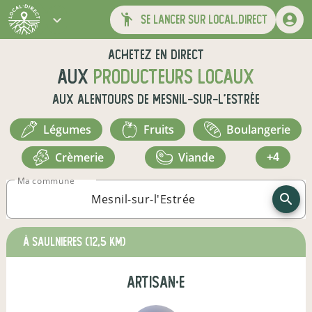
se lancer sur local.direct
Achetez en direct
aux
producteurs locaux
aux alentours de
Mesnil-sur-l'Estrée
légumes
fruits
boulangerie
crèmerie
viande
+4
Ma commune
à SAULNIERES
(12,5 km)
artisan·e