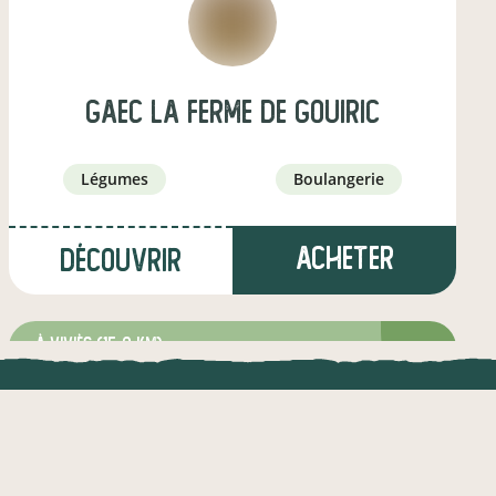
GAEC LA FERME DE GOUIRIC
légumes
boulangerie
Acheter
Découvrir
à Viviès
(15,9 km)
éleveur·euse de porcins
UNE APPLI ENGAGÉE
CT
l !
Une appli à prix libre