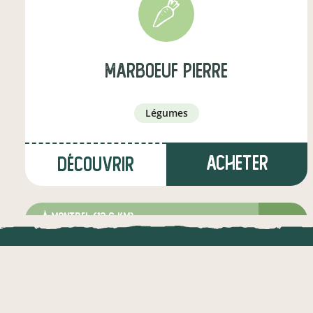
Marboeuf Pierre
légumes
Acheter
Découvrir
à Montbel
(12,6 km)
arboriculteur·ice
LOCAL.DIRE
Vraiment loca