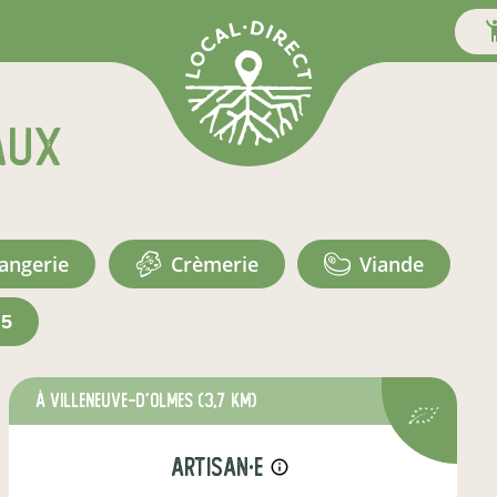
aux
langerie
crèmerie
viande
+5
à Villeneuve-d'Olmes
(3,7 km)
artisan·e
info_outline