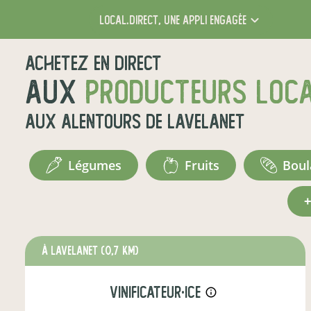
local.direct,
une appli engagée
Achetez en direct
aux
producteurs loc
aux alentours de
Lavelanet
légumes
fruits
bou
à Lavelanet
(0,7 km)
vinificateur·ice
info_outline