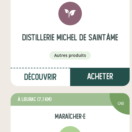
Distillerie Michel de SaintÂme
autres produits
Acheter
Découvrir
à Lieurac
(7,1 km)
CAB
maraîcher·e