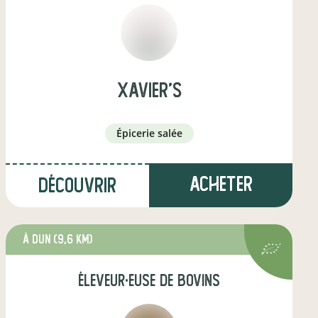
xavier's
épicerie salée
Acheter
Découvrir
à Dun
(9,6 km)
éleveur·euse de bovins