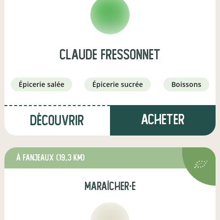
claude fressonnet
épicerie salée
épicerie sucrée
boissons
Acheter
Découvrir
à Fanjeaux
(19,3 km)
maraîcher·e