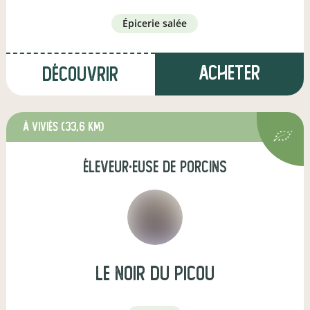
épicerie salée
Acheter
Découvrir
à Viviès
(33,6 km)
éleveur·euse de porcins
Le noir du picou