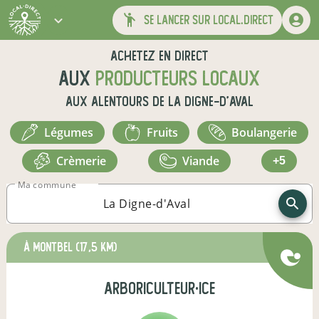
se lancer sur local.direct
Achetez en direct
aux
producteurs locaux
aux alentours de
La Digne-d'Aval
légumes
fruits
boulangerie
crèmerie
viande
+5
Ma commune
à Montbel
(17,5 km)
arboriculteur·ice