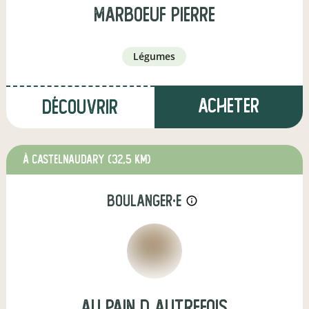
Marboeuf Pierre
légumes
Acheter
Découvrir
à Castelnaudary
(32,5 km)
boulanger·e
info_outline
Au pain d autrefois