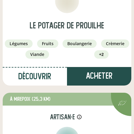
Le Potager de Prouilhe
légumes
fruits
boulangerie
crèmerie
viande
+2
Acheter
Découvrir
à Mirepoix
(25,3 km)
artisan·e
info_outline