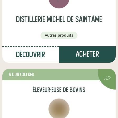
Distillerie Michel de SaintÂme
autres produits
Acheter
Découvrir
à Dun
(31,1 km)
éleveur·euse de bovins