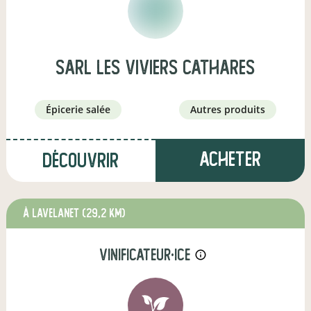
sarl les viviers cathares
épicerie salée
autres produits
Acheter
Découvrir
à Lavelanet
(29,2 km)
vinificateur·ice
info_outline