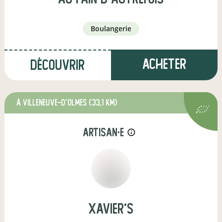
boulangerie
Acheter
Découvrir
à Villeneuve-d'Olmes
(33,1 km)
artisan·e
info_outline
xavier's