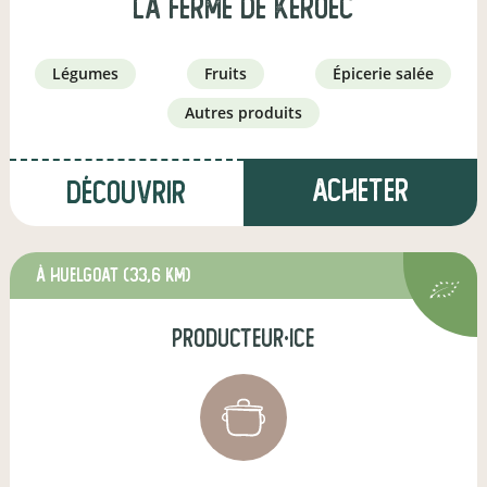
la ferme de keroec
légumes
fruits
épicerie salée
autres produits
Acheter
Découvrir
à Huelgoat
(33,6 km)
producteur·ice