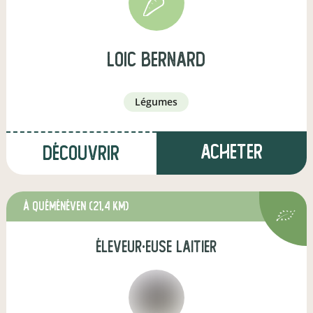
loic bernard
légumes
Acheter
Découvrir
à Quéménéven
(21,4 km)
éleveur·euse laitier