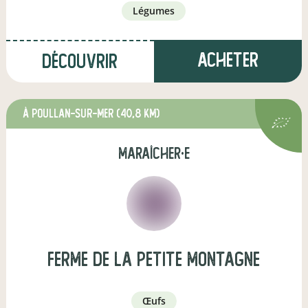
légumes
Acheter
Découvrir
à Poullan-sur-Mer
(40,8 km)
maraîcher·e
ferme de la petite montagne
œufs