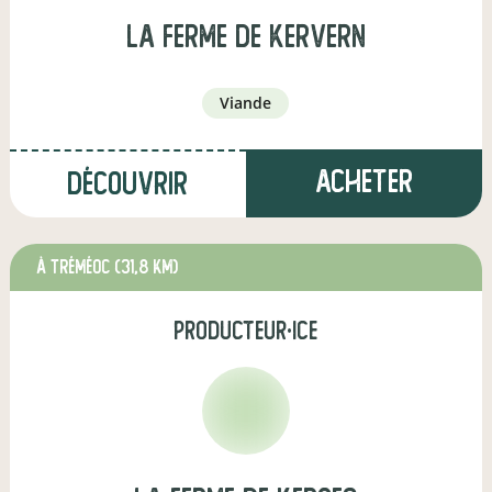
La ferme de Kervern
viande
Acheter
Découvrir
à Tréméoc
(31,8 km)
producteur·ice