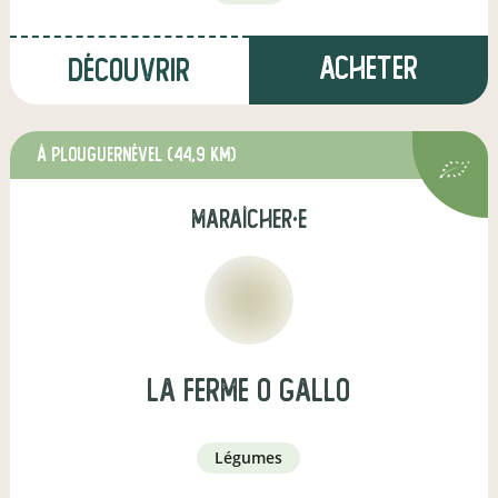
Acheter
Découvrir
à Plouguernével
(44,9 km)
maraîcher·e
la ferme o gallo
légumes