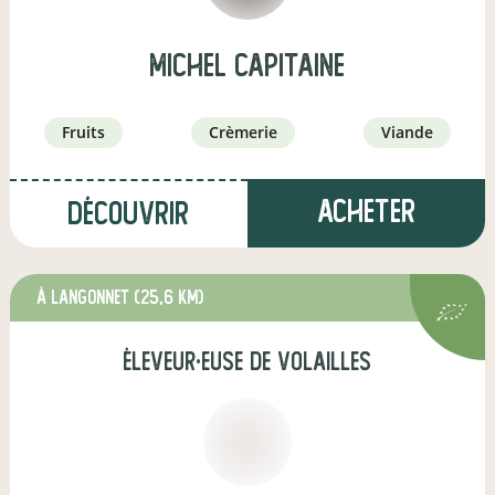
Michel Capitaine
fruits
crèmerie
viande
Acheter
Découvrir
à Langonnet
(25,6 km)
éleveur·euse de volailles