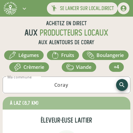
se lancer sur local.direct
Achetez en direct
aux
producteurs locaux
aux alentours de
Coray
légumes
fruits
boulangerie
crèmerie
viande
+4
Ma commune
à Laz
(8,7 km)
éleveur·euse laitier