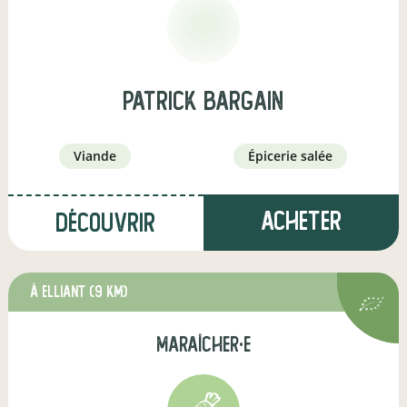
patrick bargain
viande
épicerie salée
Acheter
Découvrir
à Elliant
(9 km)
maraîcher·e