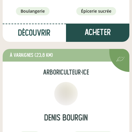
boulangerie
épicerie sucrée
Acheter
Découvrir
à Varaignes
(23,8 km)
arboriculteur·ice
denis bourgin