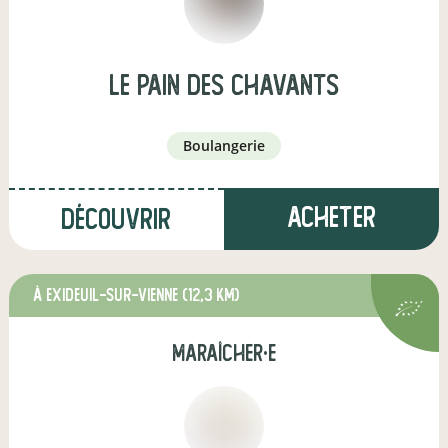
Le pain des Chavants
boulangerie
Acheter
Découvrir
à Exideuil-sur-Vienne
(12,3 km)
maraîcher·e