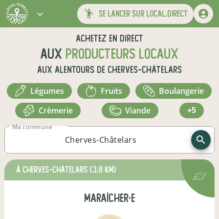
se lancer sur local.direct
Achetez en direct
aux
producteurs locaux
aux alentours de
Cherves-Châtelars
légumes
fruits
boulangerie
crèmerie
viande
+5
Ma commune
à Cherves-Châtelars
(3,8 km)
maraîcher·e