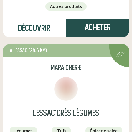
autres produits
Acheter
Découvrir
à Lessac
(28,6 km)
maraîcher·e
lessac'crés légumes
légumes
œufs
épicerie salée