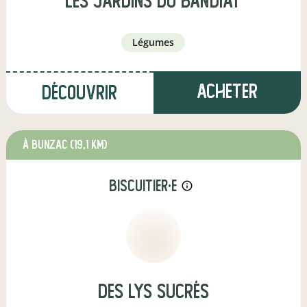
Les Jardins du Bandiat
légumes
Acheter
Découvrir
à Bunzac
(19,1 km)
biscuitier·e
info_outline
Des Lys Sucrés