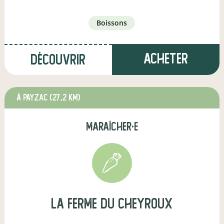
boissons
Acheter
Découvrir
à Payzac
(27,2 km)
maraîcher·e
La ferme du Cheyroux