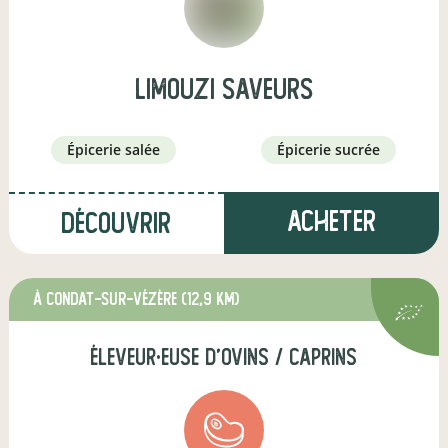
limouzi saveurs
épicerie salée
épicerie sucrée
Acheter
Découvrir
à Condat-sur-Vézère
(12,9 km)
éleveur·euse d'ovins / caprins