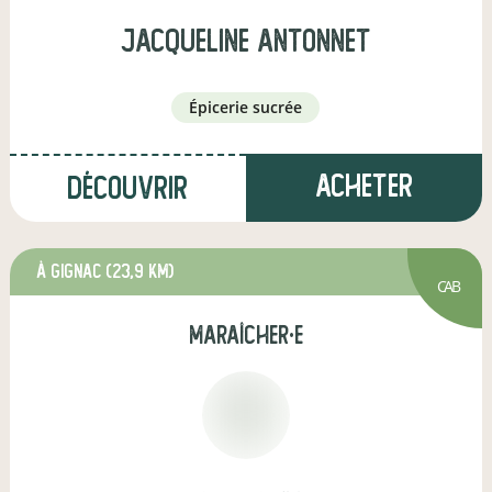
jacqueline antonnet
épicerie sucrée
Acheter
Découvrir
à Gignac
(23,9 km)
CAB
maraîcher·e