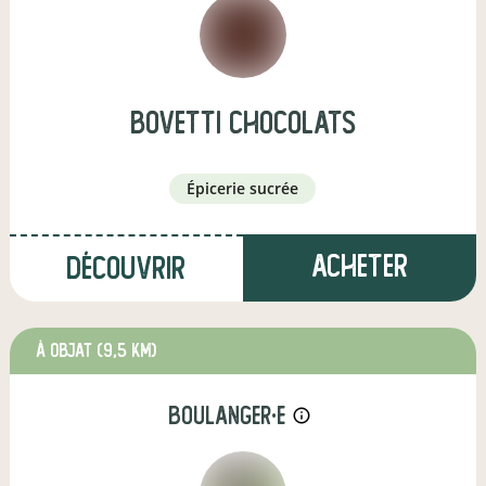
bovetti chocolats
épicerie sucrée
Acheter
Découvrir
à Objat
(9,5 km)
boulanger·e
info_outline