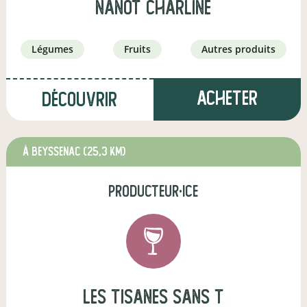
Nanot charline
légumes
fruits
autres produits
Acheter
Découvrir
à Beyssenac
(25,3 km)
producteur·ice
Les tisanes sans T