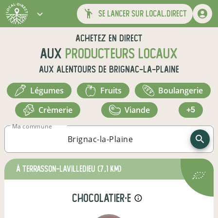
se lancer sur local.direct
Achetez en direct
aux
producteurs locaux
aux alentours de
Brignac-la-Plaine
légumes
fruits
boulangerie
crèmerie
viande
+5
Ma commune
à Terrasson-Lavilledieu
(7,1 km)
chocolatier·e
info_outline