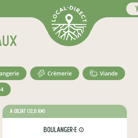
aux
langerie
crèmerie
viande
+4
à Objat
(12,6 km)
boulanger·e
info_outline