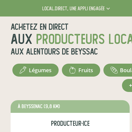
local.direct,
une appli engagée
Achetez en direct
aux
producteurs loc
aux alentours de
Beyssac
légumes
fruits
bou
à Beyssenac
(9,8 km)
producteur·ice