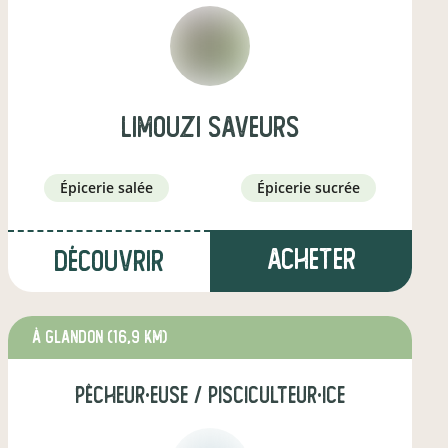
limouzi saveurs
épicerie salée
épicerie sucrée
Acheter
Découvrir
à Glandon
(16,9 km)
pêcheur·euse / pisciculteur·ice