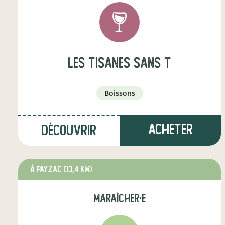
Les tisanes sans T
boissons
Acheter
Découvrir
à Payzac
(13,4 km)
maraîcher·e