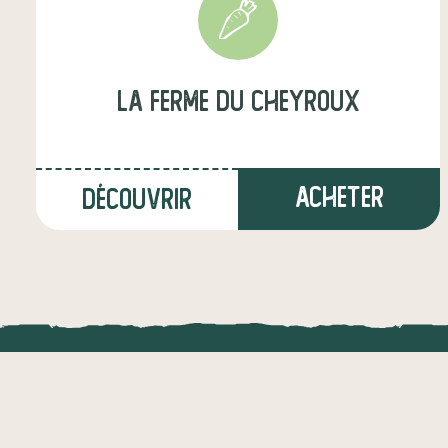
La ferme du Cheyroux
Acheter
Découvrir
à La Roche-l'Abeille
(23,5 km)
LOCAL.DIRE
maraîcher·e
Vraiment loca