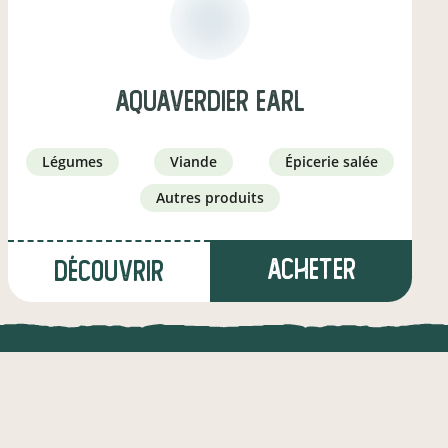
AQUAVERDIER EARL
légumes
viande
épicerie salée
autres produits
Acheter
Découvrir
à Le Lonzac
(25,2 km)
UNE APPLI ENGAGÉE
CT
maraîcher·e
l !
Une appli à prix libre