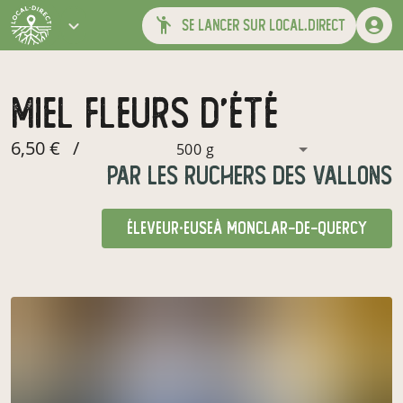
se lancer sur local.direct
miel fleurs d'été
6,50 €
/
500 g
par
Les Ruchers des Vallons
éleveur·euse
à Monclar-de-Quercy