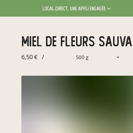
local.direct,
une appli engagée
miel de fleurs sauv
6,50 €
/
500 g