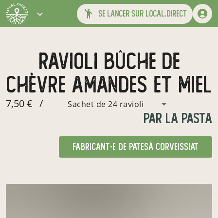
se lancer sur local.direct
ravioli bûche de
chèvre amandes et miel
7,50 €
/
Sachet de 24 ravioli
par
La Pasta
fabricant·e de pates
à Corveissiat