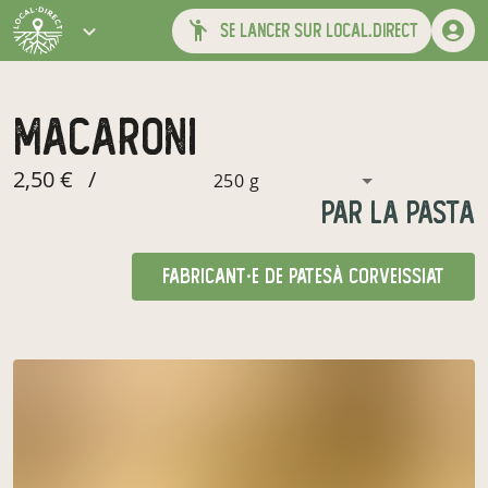
se lancer sur local.direct
macaroni
2,50 €
/
250 g
par
La Pasta
fabricant·e de pates
à Corveissiat