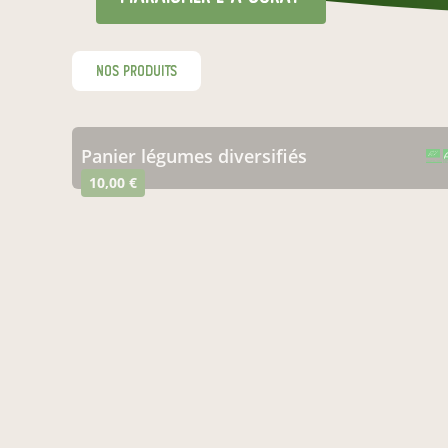
nos produits
Panier légumes diversifiés
CERTIFIÉ PAR FR-BIO-01
AGRICULTURE FRANCE
10,00 €