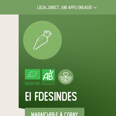
local.direct,
une appli engagée
CERTIFIÉ PAR FR-BIO-01
AGRICULTURE FRANCE
ei fdesindes
maraîcher·e
à Coray