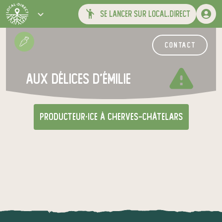
se lancer sur local.direct
contact
warning
Aux délices d'Émilie
producteur·ice
à Cherves-Châtelars