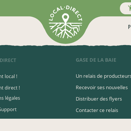
P
GASE DE LA BAIE
DIRECT
Un relais de producteurs
t local !
Recevoir ses nouvelles
t direct !
s légales
Distribuer des flyers
Support
Contacter ce relais