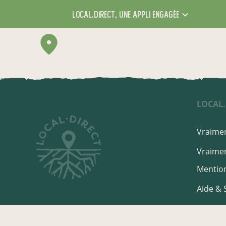
local.direct,
une appli engagée
LOCAL.
Vraimen
Vraimen
Mention
Aide & 