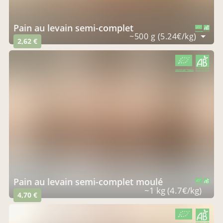
Pain au levain semi-complet
CERTIFIÉ PAR FR-BIO-01
AGRICULTURE FRANCE
~500 g (5.24€/kg)
2,62 €
CERTIFIÉ PAR FR-BIO-01
AGRICULTURE FRANCE
Pain au levain semi-complet moulé
CERTIFIÉ PAR FR-BIO-01
AGRICULTURE FRANCE
~1 kg (4.7€/kg)
4,70 €