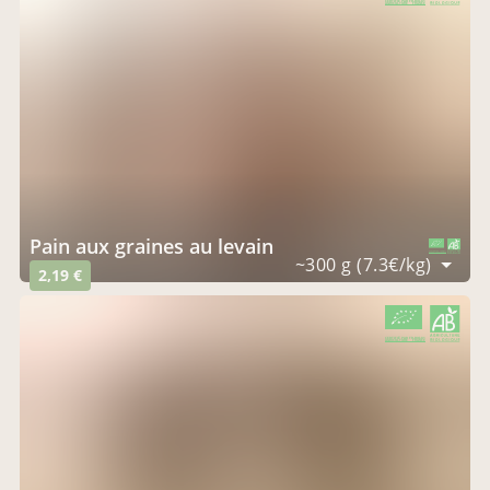
CERTIFIÉ PAR FR-BIO-01
AGRICULTURE FRANCE
Pain aux graines au levain
CERTIFIÉ PAR FR-BIO-01
AGRICULTURE FRANCE
~300 g (7.3€/kg)
2,19 €
CERTIFIÉ PAR FR-BIO-01
AGRICULTURE FRANCE