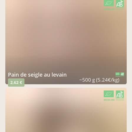
CERTIFIÉ PAR FR-BIO-01
AGRICULTURE FRANCE
Pain de seigle au levain
CERTIFIÉ PAR FR-BIO-01
AGRICULTURE FRANCE
~500 g (5.24€/kg)
2,62 €
CERTIFIÉ PAR FR-BIO-01
AGRICULTURE FRANCE