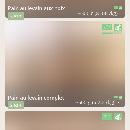
Pain au levain aux noix
CERTIFIÉ PAR FR-BIO-01
AGRICULTURE FRANCE
~300 g (8.03€/kg)
2,41 €
CERTIFIÉ PAR FR-BIO-01
AGRICULTURE FRANCE
Pain au levain complet
CERTIFIÉ PAR FR-BIO-01
AGRICULTURE FRANCE
~500 g (5.24€/kg)
2,62 €
CERTIFIÉ PAR FR-BIO-01
AGRICULTURE FRANCE