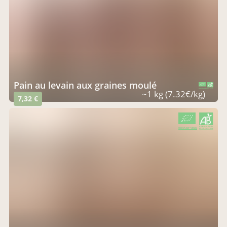
Pain au levain aux graines moulé
CERTIFIÉ PAR FR-BIO-01
AGRICULTURE FRANCE
~1 kg (7.32€/kg)
7,32 €
CERTIFIÉ PAR FR-BIO-01
AGRICULTURE FRANCE