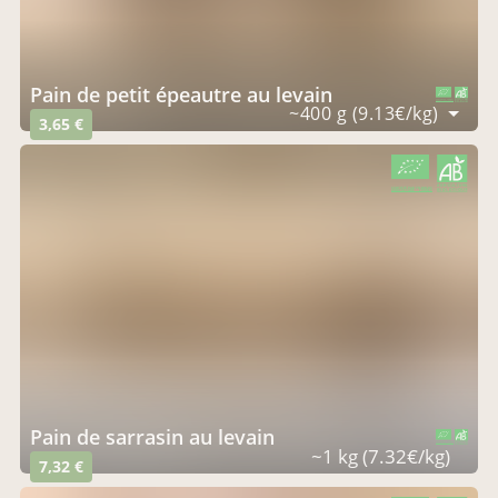
Pain de petit épeautre au levain
CERTIFIÉ PAR FR-BIO-01
AGRICULTURE FRANCE
~400 g (9.13€/kg)
3,65 €
CERTIFIÉ PAR FR-BIO-01
AGRICULTURE FRANCE
Pain de sarrasin au levain
CERTIFIÉ PAR FR-BIO-01
AGRICULTURE FRANCE
~1 kg (7.32€/kg)
7,32 €