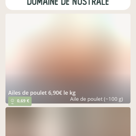
Domaine de Nustrale
ailes de poulet 6,90€ le kg
Aile de poulet (~100 g)
0,69 €
info_outline
~