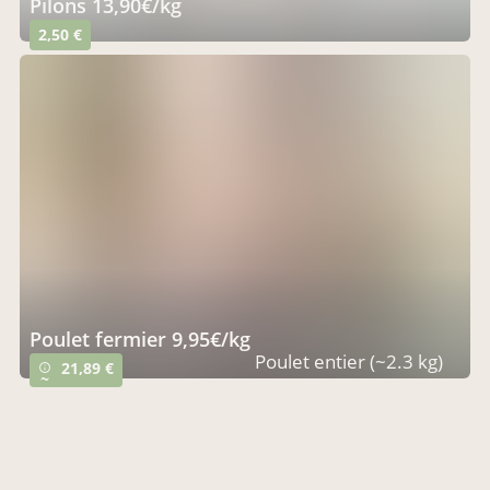
pilons 13,90€/kg
2,50 €
poulet fermier 9,95€/kg
Poulet entier (~2.3 kg)
21,89 €
info_outline
~