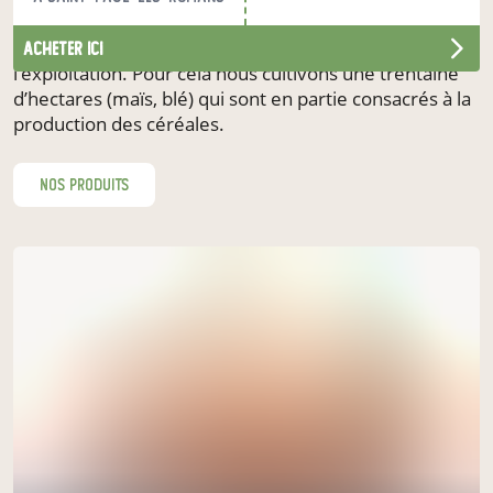
contribuent à leur croissance. L’alimentation de mes
poulets fermiers est en partie produite sur
acheter ici
l’exploitation. Pour cela nous cultivons une trentaine
d’hectares (maïs, blé) qui sont en partie consacrés à la
production des céréales.
nos produits