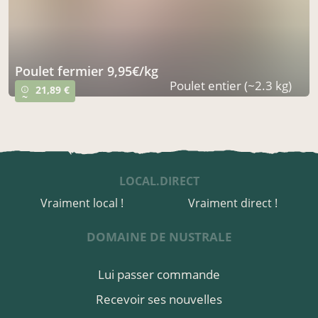
poulet fermier 9,95€/kg
Poulet entier (~2.3 kg)
21,89 €
info_outline
~
LOCAL.DIRECT
Vraiment local !
Vraiment direct !
DOMAINE DE NUSTRALE
Lui passer commande
Recevoir ses nouvelles