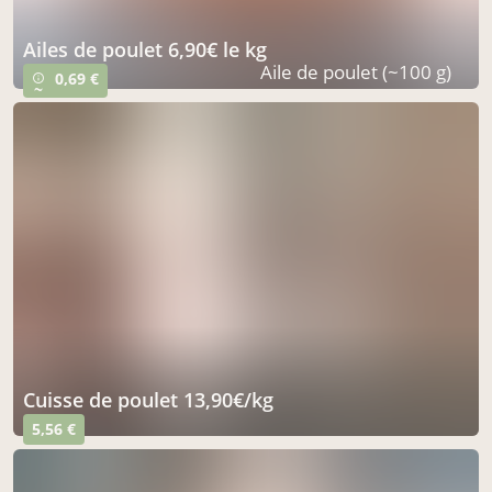
ailes de poulet 6,90€ le kg
Aile de poulet (~100 g)
0,69 €
info_outline
~
cuisse de poulet 13,90€/kg
5,56 €