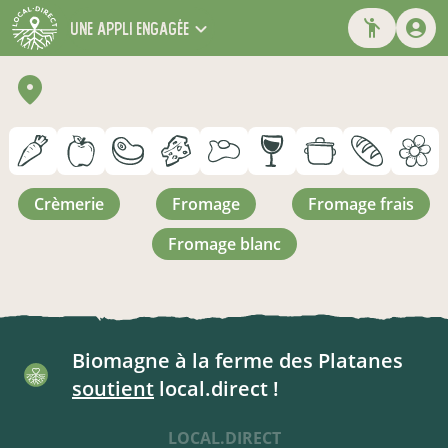
une appli engagée
crèmerie
fromage
fromage frais
fromage blanc
Biomagne à la ferme des Platanes
soutient
local.direct !
LOCAL.DIRECT