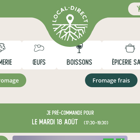
MERIE
ŒUFS
BOISSONS
ÉPICERIE S
fromage
fromage frais
Je
pré-commande
pour
le mardi 18 août
(17:30-19:30)