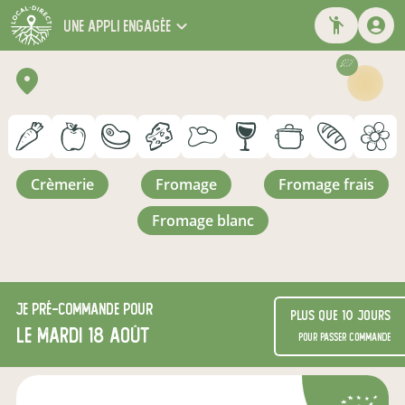
une appli engagée
crèmerie
fromage
fromage frais
fromage blanc
Je
pré-commande
pour
Plus que 10 jours
le mardi 18 août
pour passer commande