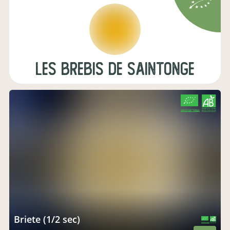
Les Brebis de Saintonge
CERTIFIÉ PAR FR-BIO-01
AGRICULTURE FRANCE
Briete (1/2 sec)
CERTIFIÉ PAR FR-BIO-01
AGRICULTURE FRANCE