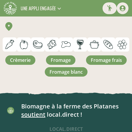
une appli engagée
crèmerie
fromage
fromage frais
fromage blanc
Biomagne à la ferme des Platanes
soutient
local.direct !
LOCAL.DIRECT