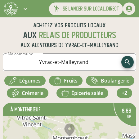
se lancer sur local.direct
Achetez vos produits locaux
aux
relais de producteurs
aux alentours de
Yvrac-et-Malleyrand
Ma commune
légumes
fruits
boulangerie
crèmerie
épicerie salée
+2
à Montembœuf
8,66
km