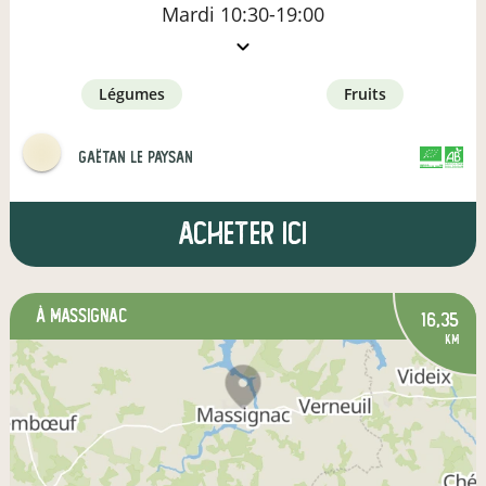
Mardi
10:30-19:00
légumes
fruits
Gaëtan le paysan
CERTIFIÉ PAR
AGRICULTURE FRANCE
Acheter ici
à Massignac
16,35
km