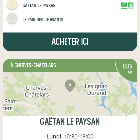
Gaëtan le paysan
CERTIFIÉ PAR
AGRICULTURE FRANCE
Le pain des Chavants
Acheter ici
à Cherves-Châtelars
13,16
km
Gaëtan le paysan
Lundi
10:30-19:00