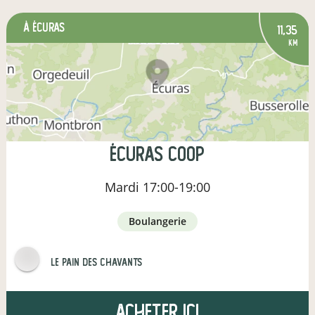
à Écuras
11,35
km
Écuras Coop
Mardi
17:00-19:00
boulangerie
Le pain des Chavants
Acheter ici