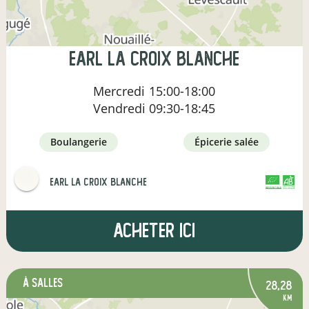
earl la croix blanche
Mercredi
15:00-18:00
Vendredi
09:30-18:45
boulangerie
épicerie salée
earl la croix blanche
CERTIFIÉ PAR FR-BIO-01
AGRICULTURE FRANCE
Acheter ici
à Salles
28,28
km