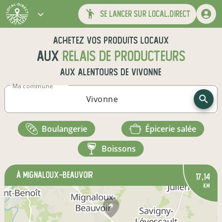
se lancer sur local.direct
Achetez vos produits locaux
aux
relais de producteurs
aux alentours de
Vivonne
Ma commune
boulangerie
épicerie salée
boissons
à Mignaloux-Beauvoir
17,14
km