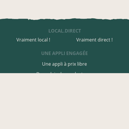
LOCAL.DIRECT
Vraiment local !
Vraiment direct !
UNE APPLI ENGAGÉE
Une appli à prix libre
Des relais de producteurs
Une appli co-construite
Des co-livraisons
EN VIENNE