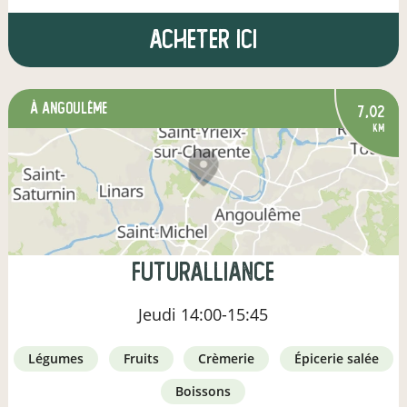
Acheter ici
à Angoulême
7,02
km
Futuralliance
Jeudi
14:00-15:45
légumes
fruits
crèmerie
épicerie salée
boissons