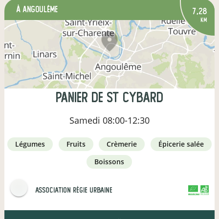
à Angoulême
7,28
km
Panier de St Cybard
Samedi
08:00-12:30
légumes
fruits
crèmerie
épicerie salée
boissons
Association Régie Urbaine
CERTIFIÉ PAR FR-BIO-01
AGRICULTURE FRANCE