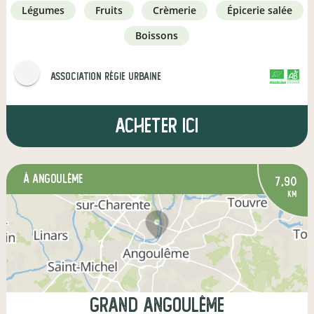
légumes
fruits
crèmerie
épicerie salée
boissons
Association Régie Urbaine
CERTIFIÉ PAR FR-BIO-01
AGRICULTURE FRANCE
Acheter ici
à Angoulême
7,90
km
Grand Angoulême