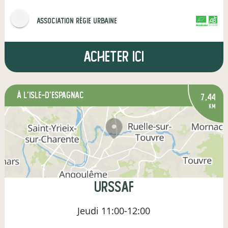
Association Régie Urbaine
CERTIFIÉ PAR FR-BIO-01
AGRICULTURE FRANCE
Acheter ici
à L'Isle-d'Espagnac
7,44
km
URSSAF
Jeudi
11:00-12:00