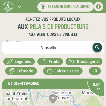
se lancer sur local.direct
Achetez vos produits locaux
aux
relais de producteurs
aux alentours de
Vindelle
Ma commune
légumes
fruits
boulangerie
crèmerie
épicerie salée
+3
à L'Isle-d'Espagnac
8,84
km