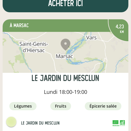
Acheter ici
à Marsac
4,23
km
LE jARDIN DU MESCLUN
Lundi
18:00-19:00
légumes
fruits
épicerie salée
Le Jardin Du Mesclun
CERTIFIÉ PAR FR-BIO-12
AGRICULTURE FRANCE