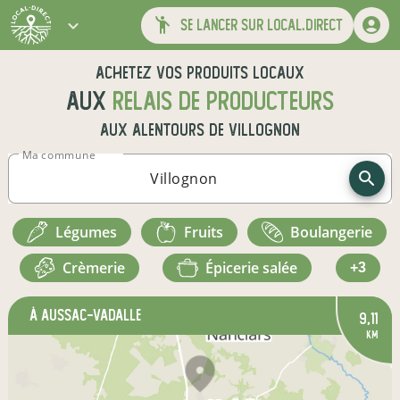
se lancer sur local.direct
Achetez vos produits locaux
aux
relais de producteurs
aux alentours de
Villognon
Ma commune
légumes
fruits
boulangerie
crèmerie
épicerie salée
+3
à Aussac-Vadalle
9,11
km