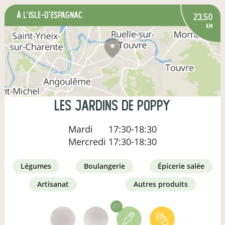
à L'Isle-d'Espagnac
23,50
km
Les Jardins de Poppy
Mardi
17:30-18:30
Mercredi
17:30-18:30
légumes
boulangerie
épicerie salée
artisanat
autres produits