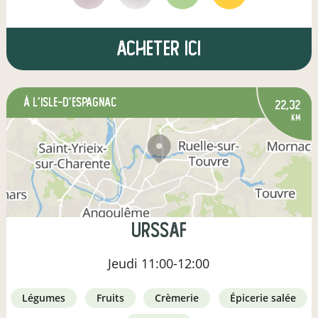
Acheter ici
à L'Isle-d'Espagnac
22,32
km
URSSAF
Jeudi
11:00-12:00
légumes
fruits
crèmerie
épicerie salée