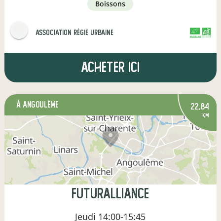
boissons
Association Régie Urbaine
CERTIFIÉ PAR FR-BIO-01
AGRICULTURE FRANCE
Acheter ici
à Angoulême
22,84
km
Futuralliance
Jeudi
14:00-15:45