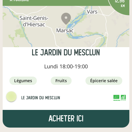
12,96
km
LE jARDIN DU MESCLUN
Lundi
18:00-19:00
légumes
fruits
épicerie salée
Le Jardin Du Mesclun
CERTIFIÉ PAR FR-BIO-12
AGRICULTURE FRANCE
Acheter ici