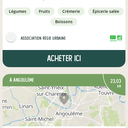
légumes
fruits
crèmerie
épicerie salée
boissons
Association Régie Urbaine
CERTIFIÉ PAR FR-BIO-01
AGRICULTURE FRANCE
Acheter ici
à Angoulême
23,03
km