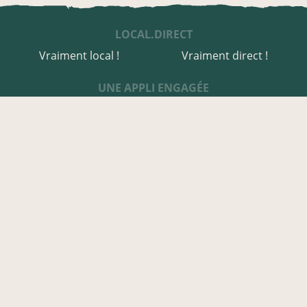
LOCAL.DIRECT
Vraiment local !
Vraiment direct !
UNE APPLI ENGAGÉE
Une appli à prix libre
Des relais de producteurs
Une appli co-construite
Des co-livraisons
EN CHER