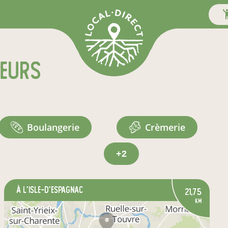
teurs
boulangerie
crèmerie
+2
à L'Isle-d'Espagnac
21,75
km