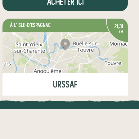
Acheter ici
à L'Isle-d'Espagnac
21,31
km
URSSAF
Jeudi
11:00-12:00
UNE APPLI ENGAGÉE
CT
légumes
fruits
crèmerie
l !
Une appli à prix libre
épicerie salée
boissons