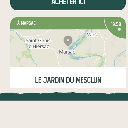
Acheter ici
à Marsac
19,59
km
LE jARDIN DU MESCLUN
Lundi
18:00-19:00
LOCAL.DIRE
légumes
fruits
épicerie salée
Vraiment loca