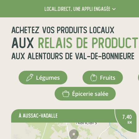
local.direct,
une appli engagée
Achetez vos produits locaux
aux
relais de produc
aux alentours de
Val-de-Bonnieure
légumes
fruits
épicerie salée
à Aussac-Vadalle
7,40
km