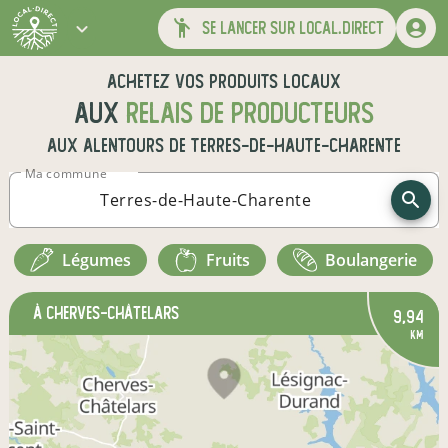
se lancer sur local.direct
Achetez vos produits locaux
aux
relais de producteurs
aux alentours de
Terres-de-Haute-Charente
Ma commune
légumes
fruits
boulangerie
à Cherves-Châtelars
9,94
km