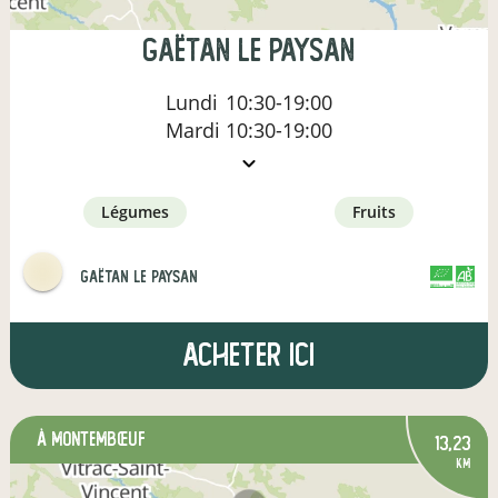
Gaëtan le paysan
Lundi
10:30-19:00
Mardi
10:30-19:00
légumes
fruits
Gaëtan le paysan
CERTIFIÉ PAR
AGRICULTURE FRANCE
Acheter ici
à Montembœuf
13,23
km