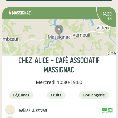
à Massignac
14,23
km
Chez Alice - café associatif
Massignac
Mercredi
10:30-19:00
légumes
fruits
boulangerie
Gaëtan le paysan
CERTIFIÉ PAR
AGRICULTURE FRANCE