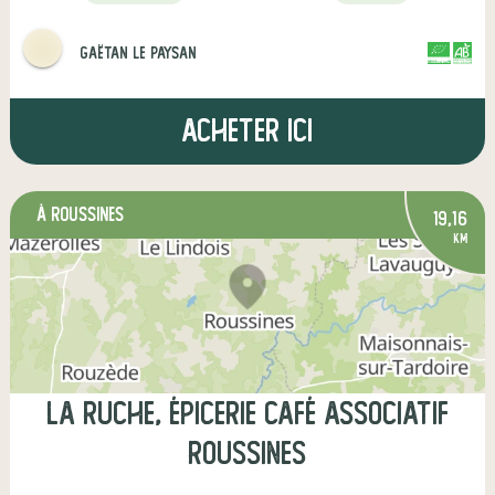
Gaëtan le paysan
CERTIFIÉ PAR
AGRICULTURE FRANCE
Acheter ici
à Roussines
19,16
km
La Ruche, épicerie café associatif
Roussines