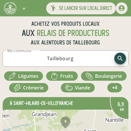
se lancer sur local.direct
Achetez vos produits locaux
aux
relais de producteurs
aux alentours de
Taillebourg
Ma commune
légumes
fruits
boulangerie
crèmerie
viande
+4
à Saint-Hilaire-de-Villefranche
6,11
km