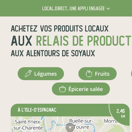
local.direct,
une appli engagée
Achetez vos produits locaux
aux
relais de produc
aux alentours de
Soyaux
légumes
fruits
épicerie salée
à L'Isle-d'Espagnac
2,46
km