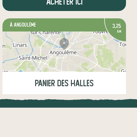
Acheter ici
à Angoulême
3,25
km
Panier des Halles
Mercredi
08:00-12:30
UNE APPLI ENGAGÉE
CT
légumes
fruits
crèmerie
l !
Une appli à prix libre
épicerie salée
boissons