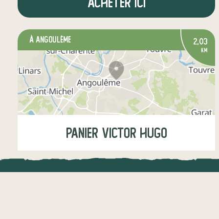
Acheter ici
à Angoulême
2,03
km
Panier Victor Hugo
Mardi
08:30-12:15
LOCAL.DIRE
légumes
fruits
crèmerie
Vraiment loca
épicerie salée
boissons