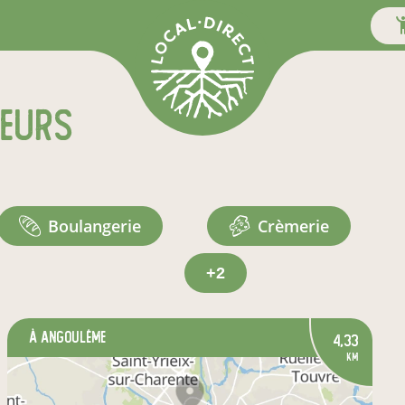
teurs
boulangerie
crèmerie
+2
à Angoulême
4,33
km