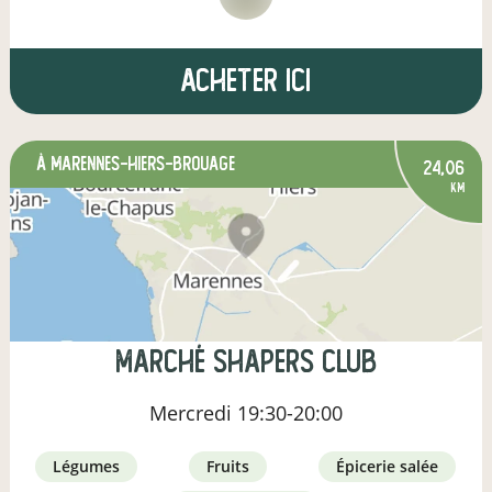
Acheter ici
à Marennes-Hiers-Brouage
24,06
km
Marché Shapers club
Mercredi
19:30-20:00
légumes
fruits
épicerie salée