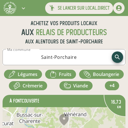
se lancer sur local.direct
Achetez vos produits locaux
aux
relais de producteurs
aux alentours de
Saint-Porchaire
Ma commune
légumes
fruits
boulangerie
crèmerie
viande
+4
à Fontcouverte
16,73
km