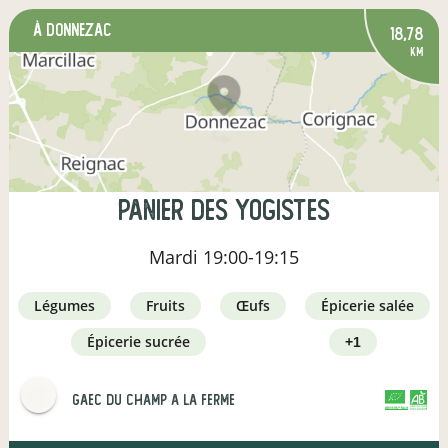
à Donnezac
18,78
km
Panier des yogistes
Mardi
19:00-19:15
légumes
fruits
œufs
épicerie salée
épicerie sucrée
+1
gaec du champ a la ferme
CERTIFIÉ PAR FR-BIO-16
AGRICULTURE FRANCE