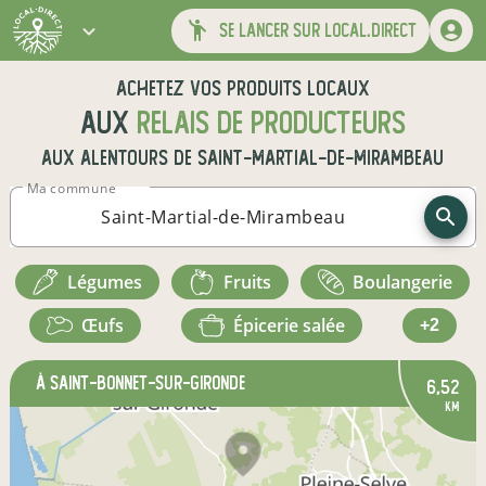
se lancer sur local.direct
Achetez vos produits locaux
aux
relais de producteurs
aux alentours de
Saint-Martial-de-Mirambeau
Ma commune
légumes
fruits
boulangerie
œufs
épicerie salée
+2
à Saint-Bonnet-sur-Gironde
6,52
km