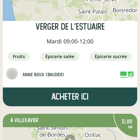
Verger de l'estuaire
Mardi
09:00-12:00
fruits
épicerie salée
épicerie sucrée
annie boux (baudier)
CERTIFIÉ PAR FR-BIO-01
AGRICULTURE FRANCE
Acheter ici
à Villexavier
12,89
km