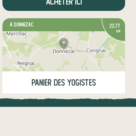
Acheter ici
à Donnezac
22,77
km
Panier des yogistes
Mardi
19:00-19:15
UNE APPLI ENGAGÉE
CT
légumes
fruits
œufs
épicerie salée
l !
Une appli à prix libre
épicerie sucrée
+1