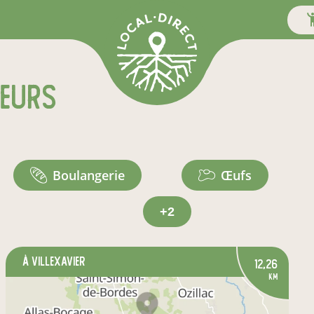
teurs
boulangerie
œufs
+2
à Villexavier
12,26
km