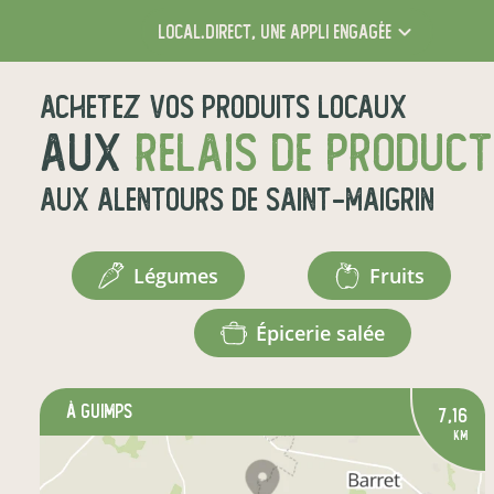
local.direct,
une appli engagée
Achetez vos produits locaux
aux
relais de produc
aux alentours de
Saint-Maigrin
légumes
fruits
épicerie salée
à GUIMPS
7,16
km