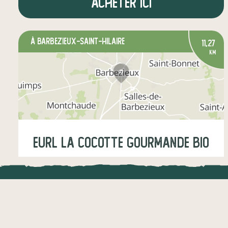
Acheter ici
à Barbezieux-Saint-Hilaire
11,27
km
eurl la cocotte gourmande bio
Mercredi
18:00-19:00
LOCAL.DIRE
épicerie salée
épicerie sucrée
Vraiment loca