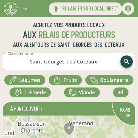
se lancer sur local.direct
Achetez vos produits locaux
aux
relais de producteurs
aux alentours de
Saint-Georges-des-Coteaux
Ma commune
légumes
fruits
boulangerie
crèmerie
viande
+4
à Fontcouverte
10,46
km