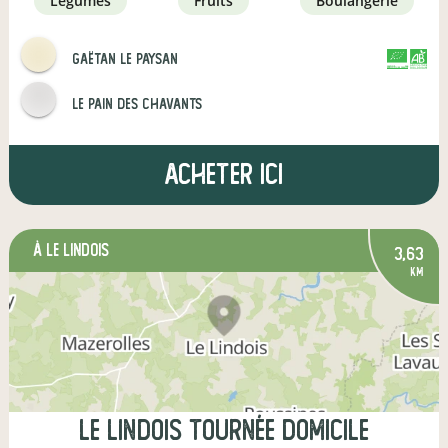
légumes
fruits
boulangerie
Gaëtan le paysan
CERTIFIÉ PAR
AGRICULTURE FRANCE
Le pain des Chavants
Acheter ici
à Le Lindois
3,63
km
Le Lindois Tournée Domicile