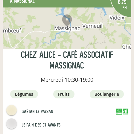
à Massignac
6,79
km
Chez Alice - café associatif
Massignac
Mercredi
10:30-19:00
légumes
fruits
boulangerie
Gaëtan le paysan
CERTIFIÉ PAR
AGRICULTURE FRANCE
Le pain des Chavants