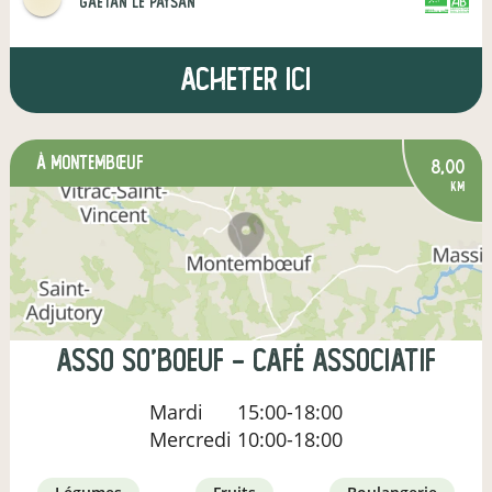
Gaëtan le paysan
CERTIFIÉ PAR
AGRICULTURE FRANCE
Acheter ici
à Montembœuf
8,00
km
Asso So'Boeuf - Café associatif
Mardi
15:00-18:00
Mercredi
10:00-18:00