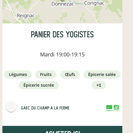
Panier des yogistes
Mardi
19:00-19:15
légumes
fruits
œufs
épicerie salée
épicerie sucrée
+1
gaec du champ a la ferme
CERTIFIÉ PAR FR-BIO-16
AGRICULTURE FRANCE