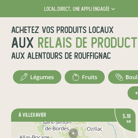
local.direct,
une appli engagée
Achetez vos produits locaux
aux
relais de produc
aux alentours de
Rouffignac
légumes
fruits
bou
à Villexavier
5,18
km