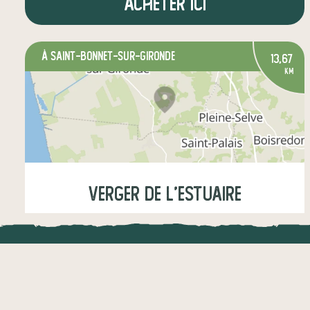
Acheter ici
à Saint-Bonnet-sur-Gironde
13,67
km
Verger de l'estuaire
Mardi
09:00-12:00
LOCAL.DIRE
fruits
épicerie salée
épicerie sucrée
Vraiment loca