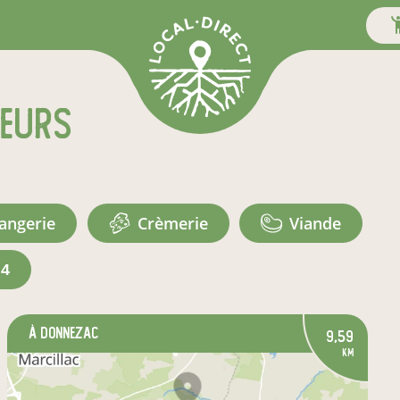
teurs
langerie
crèmerie
viande
+4
à Donnezac
9,59
km