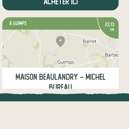
Acheter ici
à GUIMPS
22,13
km
Maison Beaulandry - Michel
BUREAU
Vendredi
16:00-19:00
UNE APPLI ENGAGÉE
CT
Samedi
10:00-12:00, 15:00-17:00
l !
Une appli à prix libre