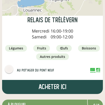
Relais de Trélévern
Mercredi
16:00-19:00
Samedi
09:00-12:00
légumes
fruits
œufs
boissons
autres produits
Au Pot'ager Du Pont Neuf
CERTIFIÉ PAR FR-BIO-01
AGRICULTURE FRANCE
Acheter ici
à Plouguiel