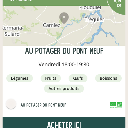
9,14
km
Au Potager Du Pont Neuf
Vendredi
18:00-19:30
légumes
fruits
œufs
boissons
autres produits
Au Pot'ager Du Pont Neuf
CERTIFIÉ PAR FR-BIO-01
AGRICULTURE FRANCE
Acheter ici