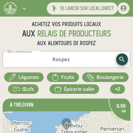
se lancer sur local.direct
Achetez vos produits locaux
aux
relais de producteurs
aux alentours de
Rospez
Ma commune
légumes
fruits
boulangerie
œufs
épicerie salée
+2
à Trélévern
8,88
km