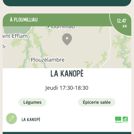
à Ploumilliau
12,47
km
La Kanopé
Jeudi
17:30-18:30
légumes
épicerie salée
La Kanopé
CERTIFIÉ PAR FR-BIO-01
AGRICULTURE FRANCE