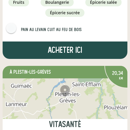
fruits
boulangerie
épicerie salée
épicerie sucrée
Pain au levain Cuit au feu de bois
Acheter ici
à Plestin-les-Grèves
20,34
km
Vitasanté