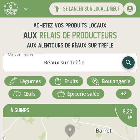
se lancer sur local.direct
Achetez vos produits locaux
aux
relais de producteurs
aux alentours de
Réaux sur Trèfle
Ma commune
légumes
fruits
boulangerie
œufs
épicerie salée
+2
à GUIMPS
9,20
km