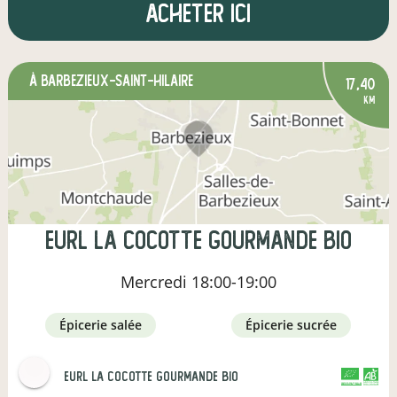
Acheter ici
à Barbezieux-Saint-Hilaire
17,40
km
eurl la cocotte gourmande bio
Mercredi
18:00-19:00
épicerie salée
épicerie sucrée
eurl la cocotte gourmande bio
CERTIFIÉ PAR FR-BIO-09
AGRICULTURE FRANCE