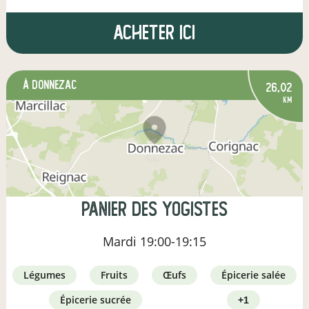
Acheter ici
à Donnezac
26,02
km
Panier des yogistes
Mardi
19:00-19:15
légumes
fruits
œufs
épicerie salée
épicerie sucrée
+1