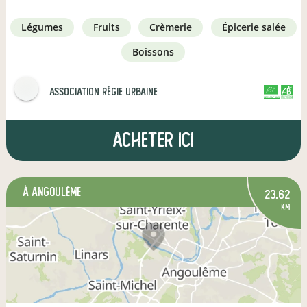
légumes
fruits
crèmerie
épicerie salée
boissons
Association Régie Urbaine
CERTIFIÉ PAR FR-BIO-01
AGRICULTURE FRANCE
Acheter ici
à Angoulême
23,62
km