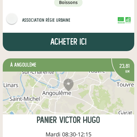
boissons
Association Régie Urbaine
CERTIFIÉ PAR FR-BIO-01
AGRICULTURE FRANCE
Acheter ici
à Angoulême
23,81
km
Panier Victor Hugo
Mardi
08:30-12:15