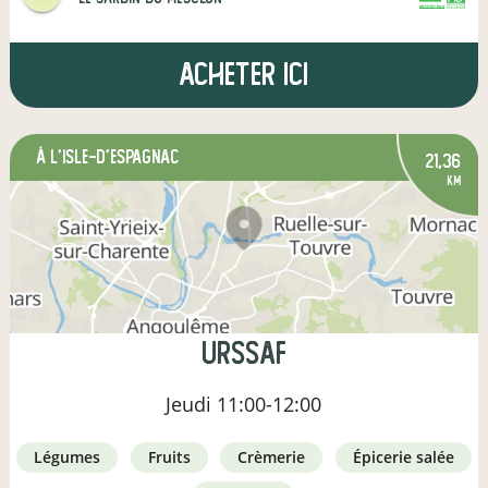
CERTIFIÉ PAR FR-BIO-12
AGRICULTURE FRANCE
Acheter ici
à L'Isle-d'Espagnac
21,36
km
URSSAF
Jeudi
11:00-12:00
légumes
fruits
crèmerie
épicerie salée