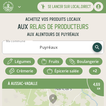
se lancer sur local.direct
Achetez vos produits locaux
aux
relais de producteurs
aux alentours de
Puyréaux
Ma commune
légumes
fruits
boulangerie
crèmerie
épicerie salée
+2
à Aussac-Vadalle
4,69
km