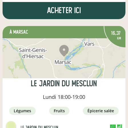
Acheter ici
à Marsac
16,37
km
LE jARDIN DU MESCLUN
Lundi
18:00-19:00
légumes
fruits
épicerie salée
Le Jardin Du Mesclun