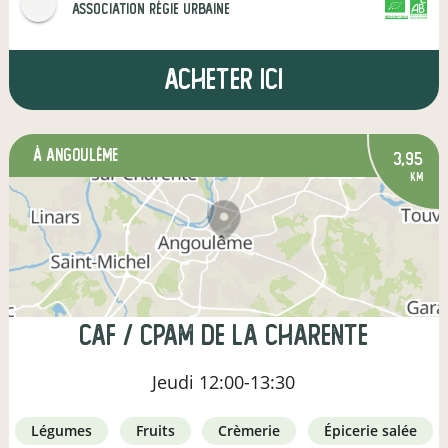
Association Régie Urbaine
CERTIFIÉ PAR FR-BIO-01
AGRICULTURE FRANCE
Acheter ici
à Angoulême
3,95
km
CAF / CPAM de la Charente
Jeudi
12:00-13:30
légumes
fruits
crèmerie
épicerie salée