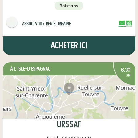
boissons
Association Régie Urbaine
CERTIFIÉ PAR FR-BIO-01
AGRICULTURE FRANCE
Acheter ici
à L'Isle-d'Espagnac
6,30
km
URSSAF