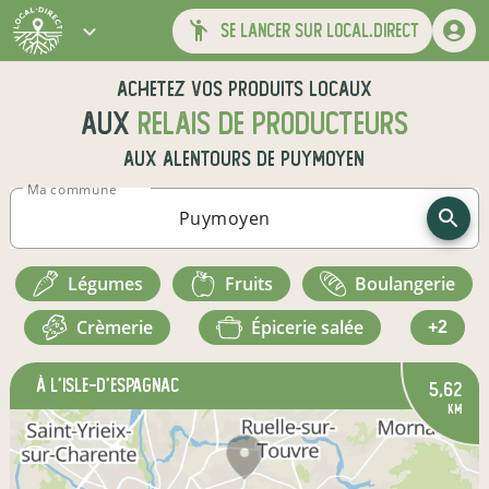
se lancer sur local.direct
Achetez vos produits locaux
aux
relais de producteurs
aux alentours de
Puymoyen
Ma commune
légumes
fruits
boulangerie
crèmerie
épicerie salée
+2
à L'Isle-d'Espagnac
5,62
km