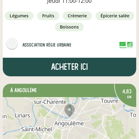
Jeudi
11:00-12:00
légumes
fruits
crèmerie
épicerie salée
boissons
Association Régie Urbaine
CERTIFIÉ PAR FR-BIO-01
AGRICULTURE FRANCE
Acheter ici
à Angoulême
4,83
km