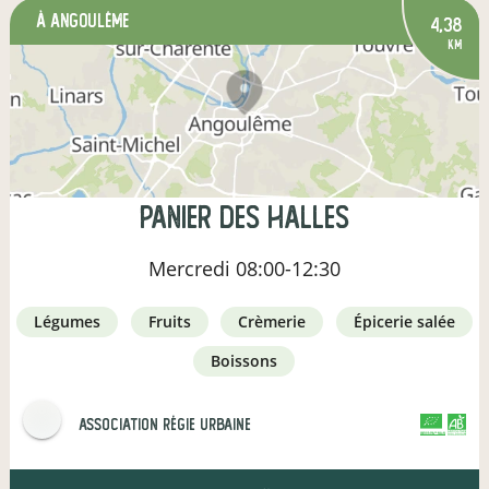
à Angoulême
4,38
km
Panier des Halles
Mercredi
08:00-12:30
légumes
fruits
crèmerie
épicerie salée
boissons
Association Régie Urbaine
CERTIFIÉ PAR FR-BIO-01
AGRICULTURE FRANCE