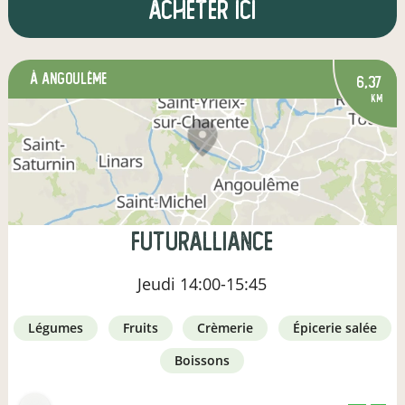
Acheter ici
à Angoulême
6,37
km
Futuralliance
Jeudi
14:00-15:45
légumes
fruits
crèmerie
épicerie salée
boissons