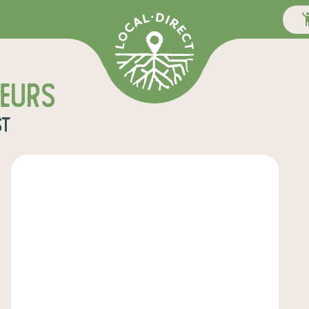
teurs
st