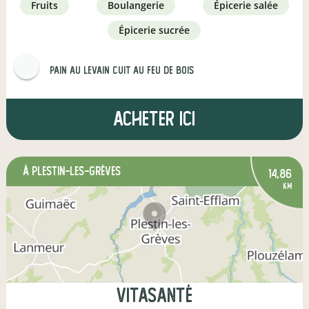
fruits
boulangerie
épicerie salée
épicerie sucrée
Pain au levain Cuit au feu de bois
Acheter ici
à Plestin-les-Grèves
14,86
km
Vitasanté