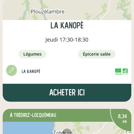
La Kanopé
Jeudi
17:30-18:30
légumes
épicerie salée
La Kanopé
CERTIFIÉ PAR FR-BIO-01
AGRICULTURE FRANCE
Acheter ici
à Trédrez-Locquémeau
8,34
km