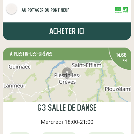
Au Pot'ager Du Pont Neuf
CERTIFIÉ PAR FR-BIO-01
AGRICULTURE FRANCE
Acheter ici
à Plestin-les-Grèves
14,66
km
G3 salle de Danse
Mercredi
18:00-21:00