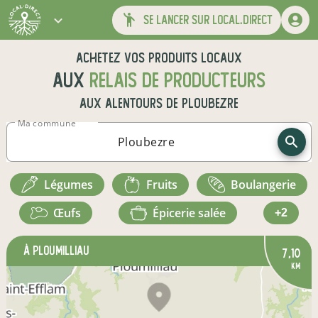
se lancer sur local.direct
Achetez vos produits locaux
aux
relais de producteurs
aux alentours de
Ploubezre
Ma commune
légumes
fruits
boulangerie
œufs
épicerie salée
+2
à Ploumilliau
7,10
km