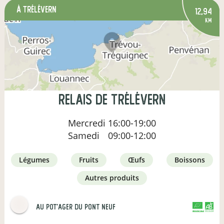
à Trélévern
12,94
km
Relais de Trélévern
Mercredi
16:00-19:00
Samedi
09:00-12:00
légumes
fruits
œufs
boissons
autres produits
Au Pot'ager Du Pont Neuf
CERTIFIÉ PAR FR-BIO-01
AGRICULTURE FRANCE