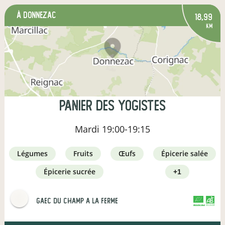
à Donnezac
18,99
km
Panier des yogistes
Mardi
19:00-19:15
légumes
fruits
œufs
épicerie salée
épicerie sucrée
+1
gaec du champ a la ferme
CERTIFIÉ PAR FR-BIO-16
AGRICULTURE FRANCE