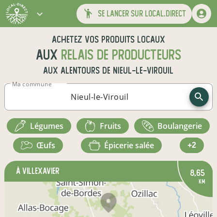
se lancer sur local.direct
Achetez vos produits locaux
aux
relais de producteurs
aux alentours de
Nieul-le-Virouil
Ma commune
légumes
fruits
boulangerie
œufs
épicerie salée
+2
à Villexavier
8,65
km