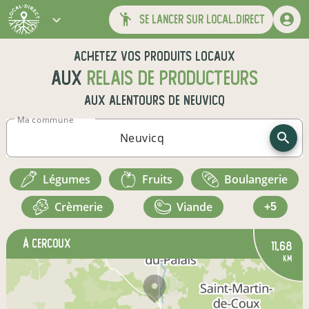
se lancer sur local.direct
Achetez vos produits locaux
aux
relais de producteurs
aux alentours de
Neuvicq
Ma commune
légumes
fruits
boulangerie
crèmerie
viande
+5
à Cercoux
11,68
km