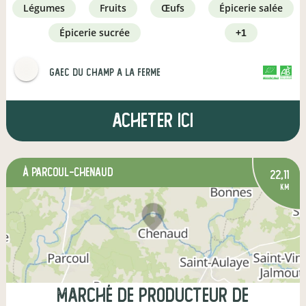
légumes
fruits
œufs
épicerie salée
épicerie sucrée
+1
gaec du champ a la ferme
CERTIFIÉ PAR FR-BIO-16
AGRICULTURE FRANCE
Acheter ici
à Parcoul-Chenaud
22,11
km
Marché de Producteur de