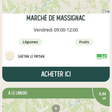
Marché de Massignac
Vendredi
09:00-12:00
légumes
fruits
Gaëtan le paysan
CERTIFIÉ PAR
AGRICULTURE FRANCE
Acheter ici
à Le Lindois
4,44
km