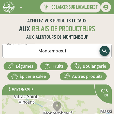
se lancer sur local.direct
Achetez vos produits locaux
aux
relais de producteurs
aux alentours de
Montembœuf
Ma commune
légumes
fruits
boulangerie
épicerie salée
autres produits
à Montembœuf
0,18
km