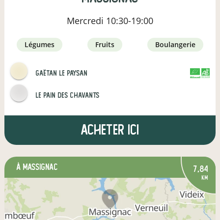
Mercredi
10:30-19:00
légumes
fruits
boulangerie
Gaëtan le paysan
CERTIFIÉ PAR
AGRICULTURE FRANCE
Le pain des Chavants
Acheter ici
à Massignac
7,84
km