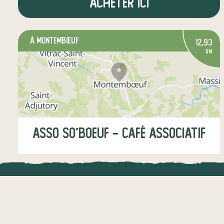
Acheter ici
à Montembœuf
12,93
km
Asso So'Boeuf - Café associatif
Mardi
15:00-18:00
Mercredi
10:00-18:00
LOCAL.DIRE
légumes
fruits
boulangerie
Vraiment loca