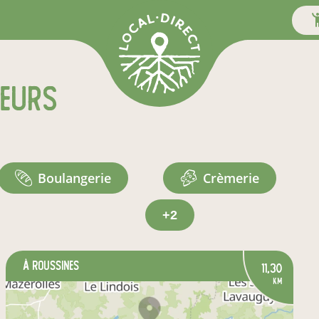
teurs
boulangerie
crèmerie
+2
à Roussines
11,30
km