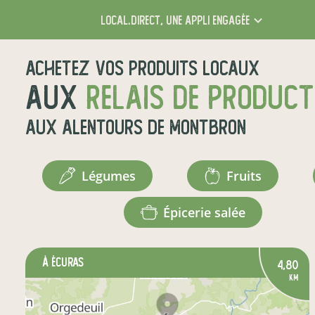
local.direct,
une appli engagée
Achetez vos produits locaux
aux
relais de produc
aux alentours de
Montbron
légumes
fruits
épicerie salée
à Écuras
4,80
km